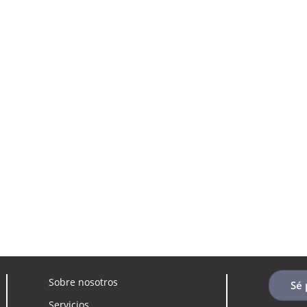
te al boletín informativo de la Clínica de la Vida y recibe consejos p
noticias sobre nuestros servicios y promociones exclusivas.
Sobre nosotros
Sé 
Servicios