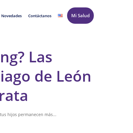
Mi Salud
Novedades
Contáctanos
ing? Las
ntiago de León
rata
 tus hijos permanecen más...