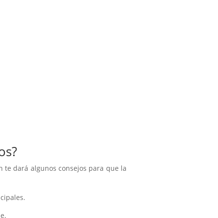
os?
n te dará algunos consejos para que la
cipales.
e.