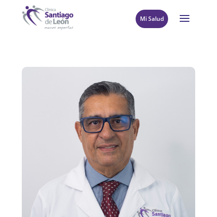
Mi Salud
8
Volver al directorio