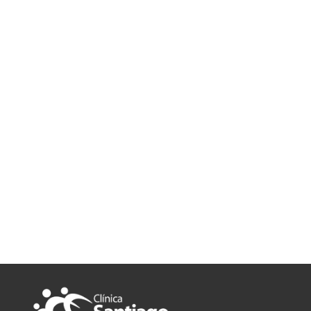
Suscríbete al boletín informativo de la Clínica de la Vida y
recibe consejos prácticos, noticias sobre nuestros servicios
y promociones exclusivas.