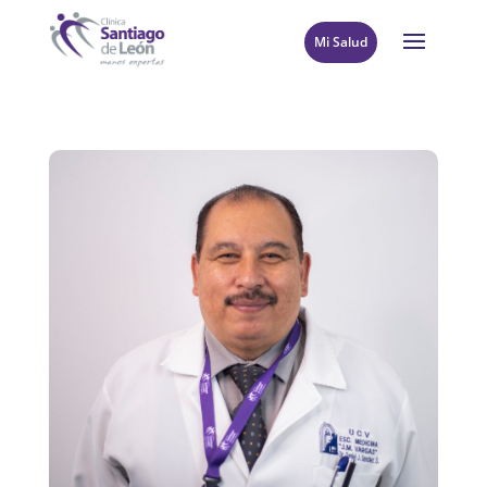
Mi Salud
8
Volver al directorio