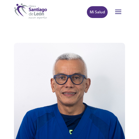
Mi Salud
8
Volver al directorio