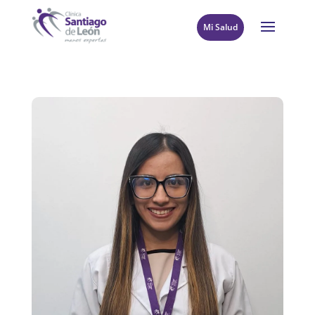
Mi Salud
8
Volver al directorio