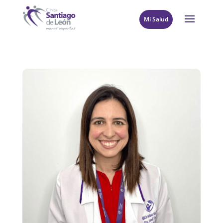
Mi Salud
8
Volver al directorio