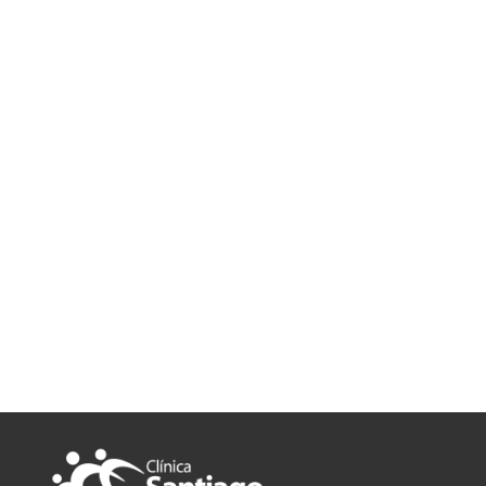
Suscríbete al boletín informativo de la Clínica de la Vida y
recibe consejos prácticos, noticias sobre nuestros servicios
y promociones exclusivas.